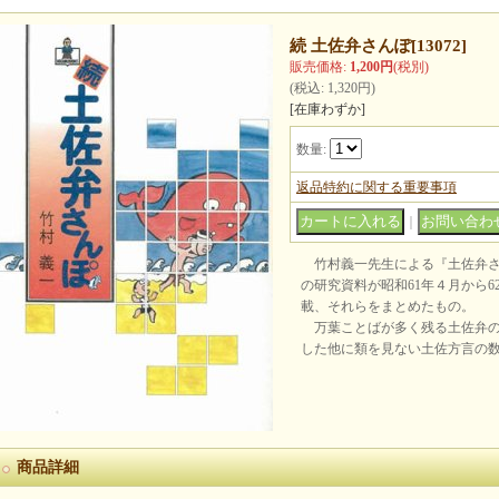
続 土佐弁さんぽ
[
13072
]
販売価格
:
1,200円
(税別)
(税込
:
1,320円
)
[在庫わずか]
数量
:
返品特約に関する重要事項
｜
竹村義一先生による『土佐弁さ
の研究資料が昭和61年４月から6
載、それらをまとめたもの。
万葉ことばが多く残る土佐弁の
した他に類を見ない土佐方言の
商品詳細