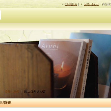
｜
商品検
ご利用案内
お問い合わせ
｜
民俗・風俗
｜
続 土佐弁さんぽ
商品詳細