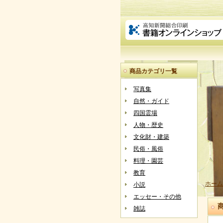
商品カテゴリ一覧
写真集
自然・ガイド
四国霊場
人物・歴史
文化財・建築
民俗・風俗
料理・園芸
教育
ホーム
小説
エッセー・その他
雑誌