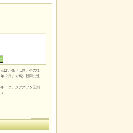
んぽ』発刊以降、その後
2年12月まで高知新聞に連
ルーツ。ジヂズヅを区別
数々。