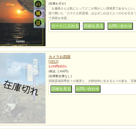
[在庫わずか]
「お遍路さんは私にとってどこか懐かしい原風景であるらしい
国で開いた「八十八カ所霊場」はなぜこれほど人々の心を引き
て四国を何度…
｜
｜
カメラお四国
[1012]
2,233円
(税別)
(税込
:
2,456円)
[在庫数在庫なし]
四国霊場四季折々の風景と、大師信仰に生きる人々の姿を、写
｜