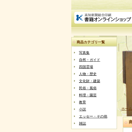
商品カテゴリ一覧
写真集
自然・ガイド
四国霊場
人物・歴史
文化財・建築
民俗・風俗
料理・園芸
教育
ホーム
小説
エッセー・その他
雑誌