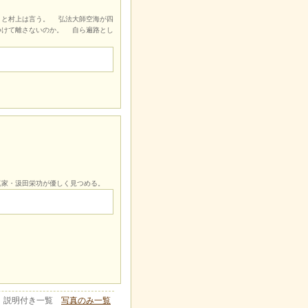
」と村上は言う。 弘法大師空海が四
つけて離さないのか。 自ら遍路とし
真家・汲田栄功が優しく見つめる。
説明付き一覧
写真のみ一覧