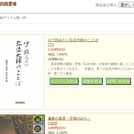
四国霊場
商品並び替え
:
録アイテム数
:
3件
心で読みたい弘法大師のことば
[73]
1,333円
(税別)
(税込
:
1,466円)
[在庫数4点]
真言密教の開祖・空海（弘法大師）が経典や書物に遺したこと
ことを教えてくれます。 本書は、多くの弘法大師のことばか
所・第二十三番薬…
｜
｜
遍路の風景－空海のみち－
[1020]
3,800円
(税別)
(税込
:
4,180円)