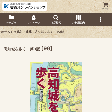
カート
カテゴリ
マイページ
商品検索
ご利用案内
ホーム
>
文化財・建築
>
高知城を歩く 第3版
[
96
]
高知城を歩く 第3版