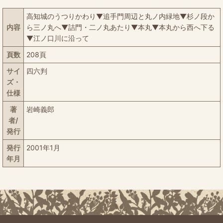
高知城のうつりかわり▼追手門周辺と丸ノ内緑地▼杉ノ段か
内容
ら三ノ丸へ▼詰門・二ノ丸あたり▼本丸▼本丸から西へ下る
▼江ノ口川に沿って
頁数
208頁
サイ
四六判
ズ・
仕様
著
岩崎義郎
者/
発行
発行
2001年1月
年月