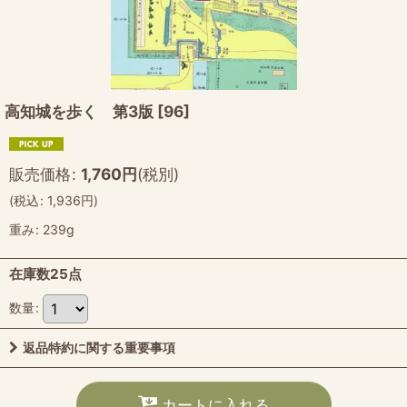
高知城を歩く 第3版
[
96
]
販売価格
:
1,760
円
(税別)
(
税込
:
1,936
円
)
重み
:
239g
在庫数25点
数量
:
返品特約に関する重要事項
カートに入れる