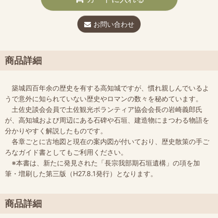
お問い合わせ
商品詳細
築城四百年余の歴史を有する高知城ですが、慣れ親しんでいるよ
うで意外に知られていない歴史やロマンの数々を秘めています。
土佐史談会会員で土佐観光ボランティア協会会長の岩崎義郎氏
が、高知城および周辺にある石碑や石垣、建造物にまつわる物語を
分かりやすく解説したものです。
各章ごとに古地図と現在の案内図が付いており、歴史散策の手ご
ろなガイド書としてもご利用ください。
※本書は、新たに発見された「長宗我部期石垣遺構」の項を加
筆・増刷した第三版（H27.8.1発行）となります。
商品詳細