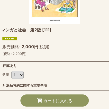
マンガと社会 第2版
[
111
]
販売価格
:
2,000
円
(税別)
(
税込
:
2,200
円
)
在庫あり
数量
:
返品特約に関する重要事項
カートに入れる