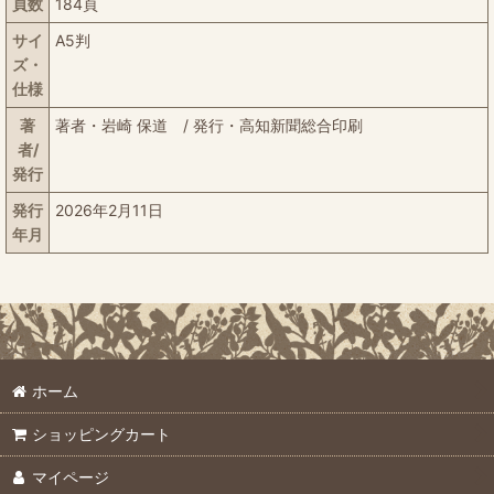
頁数
184頁
サイ
A5判
ズ・
仕様
著
著者・岩崎 保道 / 発行・高知新聞総合印刷
者/
発行
発行
2026年2月11日
年月
ホーム
ショッピングカート
マイページ